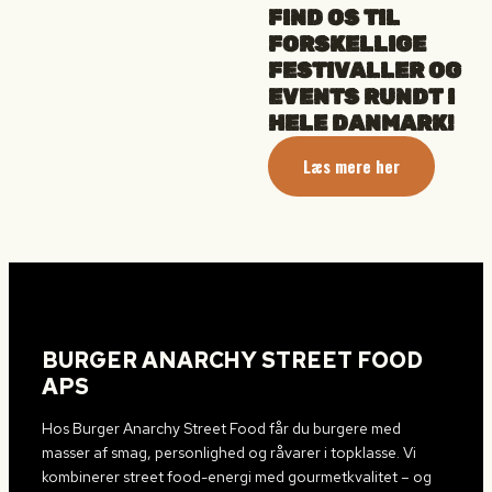
FIND OS TIL
FORSKELLIGE
FESTIVALLER OG
EVENTS RUNDT I
HELE DANMARK!
Læs mere her
BURGER ANARCHY STREET FOOD
APS
Hos Burger Anarchy Street Food får du burgere med
masser af smag, personlighed og råvarer i topklasse. Vi
kombinerer street food-energi med gourmetkvalitet – og