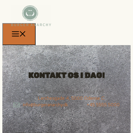
KONTAKT OS I DAG!
Burger Anarchy Street Food ApS
Lerchesgade 4, 5000 Odense C
info@burgeranarchy.dk
+45 5555 5000