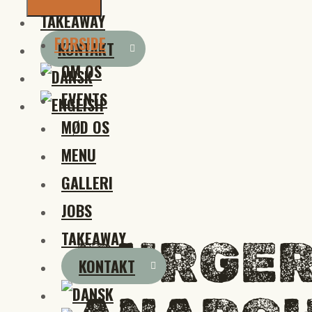
TAKEAWAY
FORSIDE
KONTAKT
OM OS
EVENTS
MØD OS
MENU
GALLERI
JOBS
TAKEAWAY
BURGE
KONTAKT