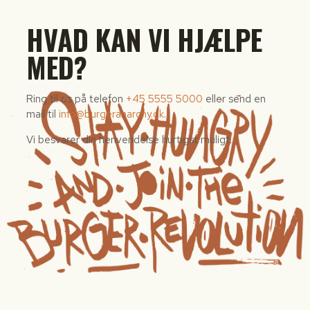
HVAD KAN VI HJÆLPE
MED?
Ring til os på telefon
+45 5555 5000
eller send en
mail til
info@burgeranarchy.dk
.
Vi besvarer din henvendelse hurtigst muligt.