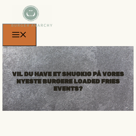
VIL DU HAVE ET SMUGKIG PÅ VORES
NYESTE BURGERE
LOADED FRIES
EVENTS?