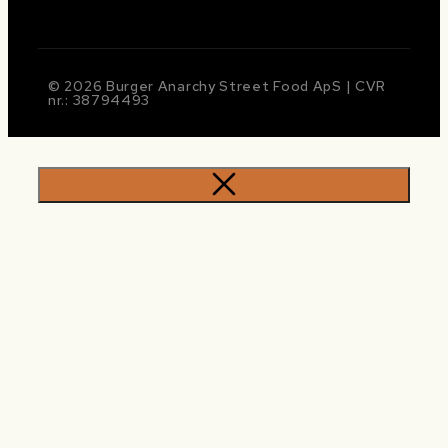
© 2026 Burger Anarchy Street Food ApS | CVR
nr.: 38794493